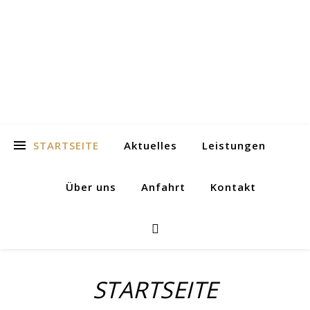
ICH Consulting
GmbH
Ihr Partner für nachhaltige Geschäftskontakte nach Japan
STARTSEITE
Aktuelles
Leistungen
Über uns
Anfahrt
Kontakt
STARTSEITE