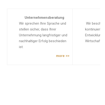
Unternehmensberatung
Hand
Wir sprechen Ihre Sprache und
Wir beschäf
stellen sicher, dass Ihrer
kontinuierlic
Unternehmung langfristiger und
Entwicklung 
nachhaltiger Erfolg beschieden
Wirtschaft.
ist.
more >>
Saitama auf der MEDICA
und COMPAMED 2022
2022年11月8日
Wie bereits in den Jahren zuvor wird die Saitama City