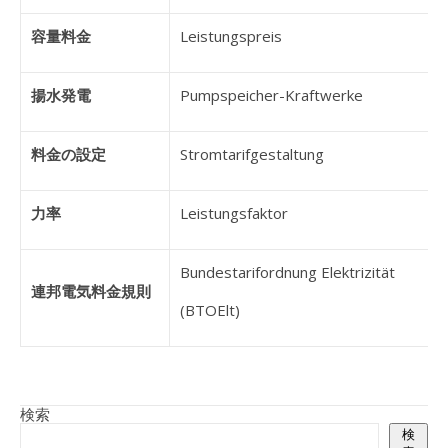
容量料金
Leistungspreis
揚水発電
Pumpspeicher-Kraftwerke
料金の設定
Stromtarifgestaltung
力率
Leistungsfaktor
Bundestarifordnung Elektrizität
連邦電気料金規則
(BTOElt)
検索
検