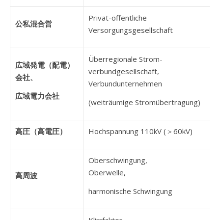
Privat-öffentliche
公私混合営
Versorgungsgesellschaft
Überregionale Strom-
広域発電（配電）
verbundgesellschaft,
会社、
Verbundunternehmen
広域電力会社
(weiträumige Stromübertragung)
高圧（高電圧）
Hochspannung 110kV (＞60kV)
Oberschwingung,
Oberwelle,
高周波
harmonische Schwingung