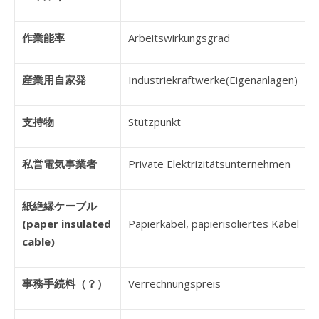
作業能率
Arbeitswirkungsgrad
産業用自家発
Industriekraftwerke(Eigenanlagen)
支持物
Stützpunkt
私営電気事業者
Private Elektrizitätsunternehmen
紙絶縁ケーブル
(paper insulated
Papierkabel, papierisoliertes Kabel
cable)
事務手続料（？）
Verrechnungspreis