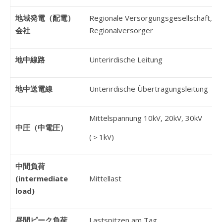
地域発電（配電）
Regionale Versorgungsgesellschaft,
会社
Regionalversorger
地中線路
Unterirdische Leitung
地中送電線
Unterirdische Übertragungsleitung
Mittelspannung 10kV, 20kV, 30kV
中圧（中電圧）
(＞1kV)
中間負荷
(intermediate
Mittellast
load)
昼間ピーク負荷
Lastspitzen am Tag