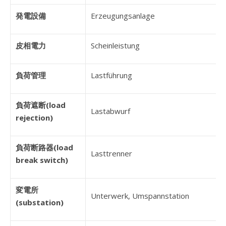
発電設備
Erzeugungsanlage
皮相電力
Scheinleistung
負荷管理
Lastführung
負荷遮断(load
Lastabwurf
rejection)
負荷断路器(load
Lasttrenner
break switch)
変電所
Unterwerk, Umspannstation
(substation)