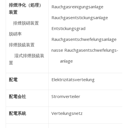
排煙浄化（処理）
Rauchgasreinigungsanlage
装置
Rauchgasentstickungsanlage
排煙脱硝装置
Entstickungsgrad
脱硝率
Rauchgasentschwefelungsanlage
排煙脱硫装置
nasse Rauchgasentschwefelungs-
湿式排煙脱硫装
anlage
置
配電
Elektrizitätsverteilung
配電会社
Stromverteiler
配電系統
Verteilungsnetz