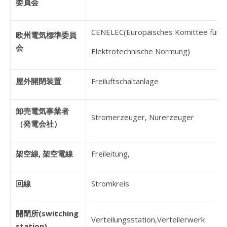
委員会
CENELEC(Europäisches Komittee für
欧州電気標準委員
会
Elektrotechnische Normung)
屋外開閉装置
Freiluftschaltanlage
卸売電気事業者
Stromerzeuger, Nurerzeuger
（発電会社）
架空線, 架空電線
Freileitung,
回線
Stromkreis
開閉所(switching
Verteilungsstation,Verteilerwerk
station)