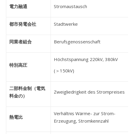
電力融通
Stromaustausch
都市発電会社
Stadtwerke
同業者組合
Berufsgenossenschaft
Höchstspannung 220kV, 380kV
特別高圧
(＞150kV)
二部料金制（電気
Zweigliedrigkeit des Strompreises
料金の）
Verhältnis Wärme- zur Strom-
熱電比
Erzeugung, Stromkennzahl