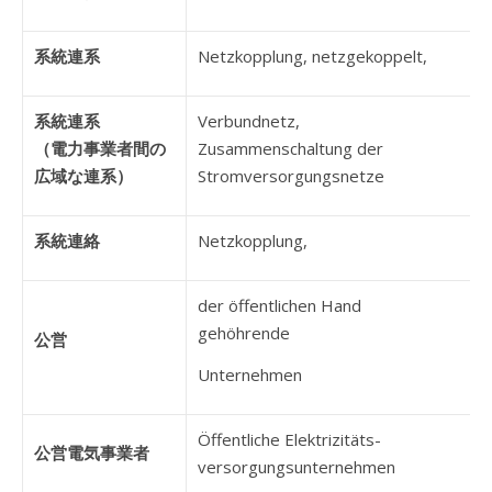
系統連系
Netzkopplung, netzgekoppelt,
系統連系
Verbundnetz,
（電力事業者間の
Zusammenschaltung der
広域な連系）
Stromversorgungsnetze
系統連絡
Netzkopplung,
der öffentlichen Hand
gehöhrende
公営
Unternehmen
Öffentliche Elektrizitäts-
公営電気事業者
versorgungsunternehmen