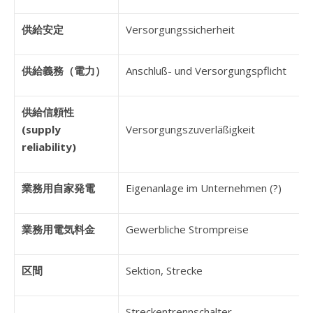
供給安定
Versorgungssicherheit
供給義務（電力）
Anschluß- und Versorgungspflicht
供給信頼性
(supply
Versorgungszuverläßigkeit
reliability)
業務用自家発電
Eigenanlage im Unternehmen (?)
業務用電気料金
Gewerbliche Strompreise
区間
Sektion, Strecke
Streckentrennschalter,