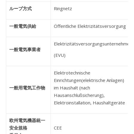
ループ方式
Ringnetz
一般電気供給
Öffentliche Elektrizitätsversorgung
Elektrizitätsversorgungsunternehmen
一般電気事業者
(EVU)
Elektrotechnische
Einrichtungen(elektrische Anlagen)
一般用電気工作物
im Haushalt (nach
Hausanschlußsicherung),
Elektroinstallation, Haushaltgeräte
欧州電気機器統一
安全規格
CEE