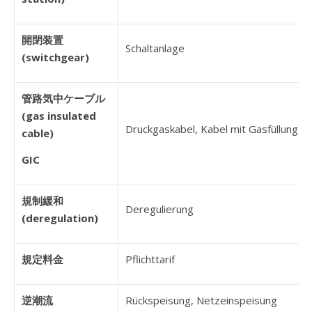
開閉装置
Schaltanlage
(switchgear)
管路気中ケーブル
(gas insulated
Druckgaskabel, Kabel mit Gasfüllung
cable)
GIC
規制緩和
Deregulierung
(deregulation)
規定料金
Pflichttarif
逆潮流
Rückspeisung, Netzeinspeisung