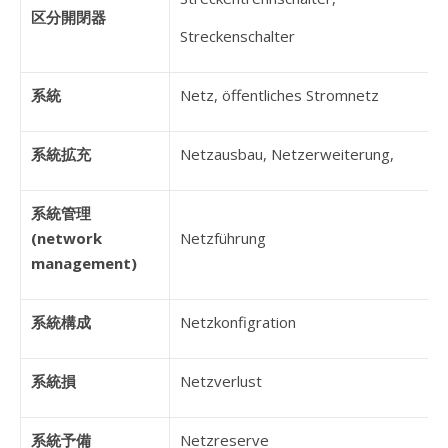
区分開閉器
Streckenschalter
系統
Netz, öffentliches Stromnetz
系統拡充
Netzausbau, Netzerweiterung,
系統管理
(network
Netzführung
management)
系統構成
Netzkonfigration
系統損
Netzverlust
系統予備
Netzreserve