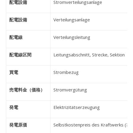
配電設備
Stromverteilungsanlage
配電設備
Verteilungsanlage
配電線
Verteilungsleitung
配電線区間
Leitungsabschnitt, Strecke, Sektion
買電
Strombezug
売電料金（価格）
Stromvergütung
発電
Elektrizitätserzeugung
発電原価
Selbstkostenpreis des Kraftwerks (?)