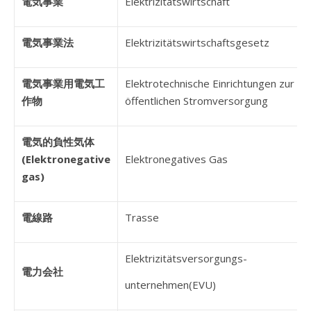
電気事業
Elektrizitätswirtschaft
電気事業法
Elektrizitätswirtschaftsgesetz
電気事業用電気工
Elektrotechnische Einrichtungen zur
作物
öffentlichen Stromversorgung
電気的負性気体
(Elektronegative
Elektronegatives Gas
gas)
電線路
Trasse
Elektrizitätsversorgungs-
電力会社
unternehmen(EVU)