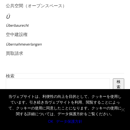
公共空間（オープンスペース）
Ü
Überbaurecht
空中建設権
Übernahmeverlangen
買取請求
検索
検
索
当ヴェブサイトは、利便性の向上を目的として、クッキーを使用し
ています。引き続き当ヴェブサイトを利用、閲覧することによっ
2018年7月
て、クッキーの使用に同意したことになります。クッキーの使用に
関する詳細については、データ保護方針をご覧ください。
2016年6月
OK
データ保護方針