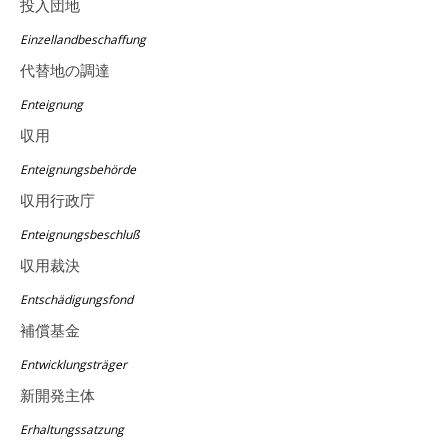
投入団地
Einzellandbeschaffung
代替地の調達
Enteignung
収用
Enteignungsbehörde
収用行政庁
Enteignungsbeschluß
収用裁決
Entschädigungsfond
補償基金
Entwicklungsträger
新開発主体
Erhaltungssatzung