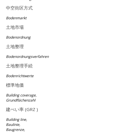
中空街区方式
Bodenmarkt
土地市場
Bodenordnung
土地整理
Bodenordnungsverfahren
土地整理手続
Bodenrichtwerte
標準地価
Building coverage,
Grundflächenzahl
建ぺい率 (GRZ )
Building line,
Baulinie,
Baugrenze,