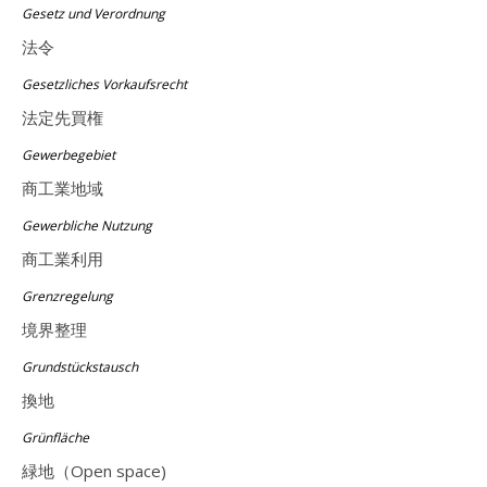
Gesetz und Verordnung
法令
Gesetzliches Vorkaufsrecht
法定先買権
Gewerbegebiet
商工業地域
Gewerbliche Nutzung
商工業利用
Grenzregelung
境界整理
Grundstückstausch
換地
Grünfläche
緑地（Open space)