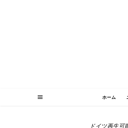
ICH Consult
Your Trusted Partner for Sustainable 
ホーム
ドイツ再生可能