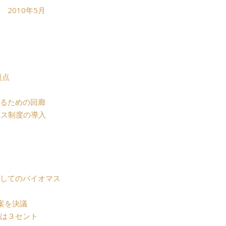
en ” 2010年5月
題点
るための回廊
ナス制度の導入
してのバイオマス
案を決議
額は３セント