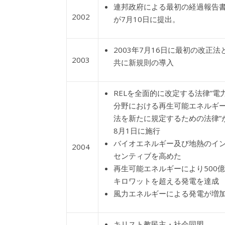
連邦政府による最初の経過報告
2002
が7月10日に提出。
2003年7月16日に最初の改正法
2003
共に新規則の導入
RELを全面的に改定する法律”電
分野における再生可能エネルギ
法を新たに規定するための法律”
8月1日に施行
バイオエネルギー及び地熱のイ
2004
センティブを高めた
再生可能エネルギーにより500億
キロワットを超える発電を達
風力エネルギーによる発電が増
キリスト教民主・社会同盟