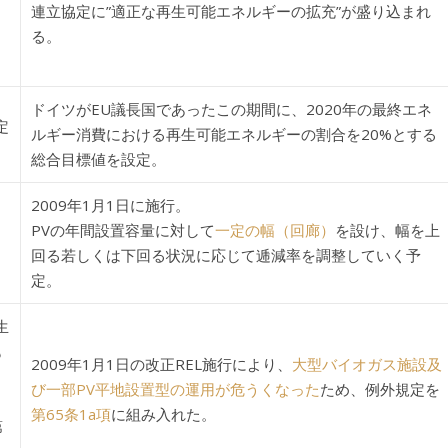
連立協定に”適正な再生可能エネルギーの拡充”が盛り込まれ
る。
ドイツがEU議長国であったこの期間に、2020年の最終エネ
定
ルギー消費における再生可能エネルギーの割合を20%とする
総合目標値を設定。
2009年1月1日に施行。
PVの年間設置容量に対して
一定の幅（回廊）
を設け、幅を上
回る若しくは下回る状況に応じて逓減率を調整していく予
定。
生
も
2009年1月1日の改正REL施行により、
大型バイオガス施設及
び一部PV平地設置型の運用が危うくなった
ため、例外規定を
第65条1a項
に組み入れた。
第