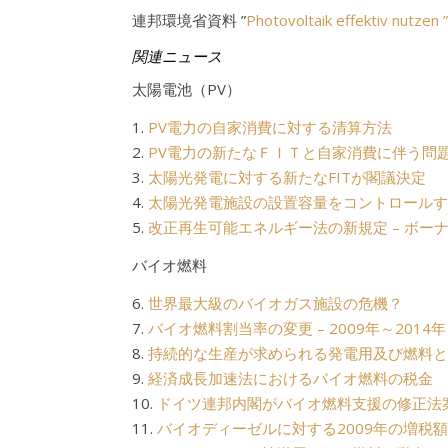
連邦環境省資料 ”
Photovoltaik effektiv nutz
関連ニュース
太陽電池（PV）
1.
PV電力の自家消費に対する清算方法
2.
PV電力の新たなＦＩＴと自家消費に伴う問
3.
太陽光発電に対する新たなFITが閣議決定
4.
太陽光発電施設の設置容量をコントロールす
5.
改正再生可能エネルギー法の新規定 – ボー
バイオ燃料
6.
世界最大級のバイオガス施設の危機？
7.
バイオ燃料割当率の変更 – 2009年～2014年
8.
持続的な生産が求められる発電用及び燃料と
9.
経済成長加速法におけるバイオ燃料の税金
10.
ドイツ連邦内閣がバイオ燃料支援の修正法
11.
バイオディーゼルに対する2009年の増税