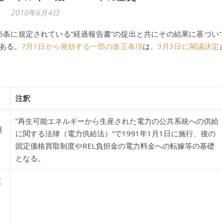
2010年6月4日
5条に規定されている”経過報告書”の提出と共にその結果に基づい
である。
7月1日から発効する一部の改正条項
は、
3月3日に閣議決定
注釈
”再生可能エネルギーから生産された電力の公共系統への供給
月
に関する法律（電力供給法）”で1991年1月1日に施行、後の
固定価格買取制度やREL負担金の電力料金への転嫁等の基礎
となる。
立