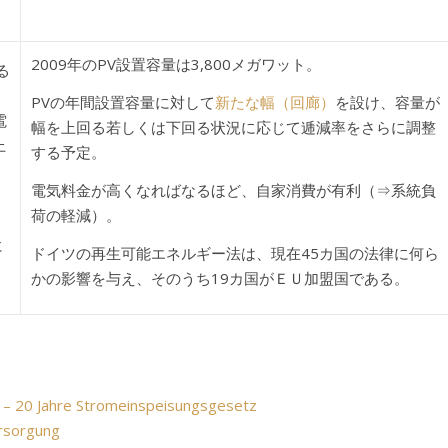
2009年のPV設置容量は3,800メガワット。
る
PVの年間設置容量に対して
新たな幅（回廊）
を設け、容量が
電
幅を上回る若しくは下回る状況に応じて逓減率をさらに調整
上
する予定。
電気料金が高くなればなるほど、自家消費が有利（⇒系統負
荷の軽減）。
に
ドイツの再生可能エネルギー法は、現在45カ国の法律に何ら
かの影響を与え、そのうち19カ国がＥＵ加盟国である。
 – 20 Jahre Stromeinspeisungsgesetz
rsorgung