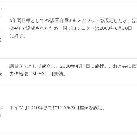
戸
ラ
6年間目標としてPV設置容量300メガワットを設定したが、ほ
ぼ4年で達成されたため、同プロジェクトは2003年6月30日
お
に終了。
電
議員立法として成立し、2000年4月1日に施行。これと共に電
決
力供給法（StrEG）は失効。
能
ドイツは2010年までに12.5%の目標値を設定。
旨