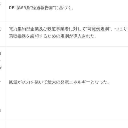
書
REL第65条”経過報告書”に基づく。
と
電力集約型企業及び鉄道事業者に対して”苛厳例規則”、つまり
買取義務を緩和するための規則が導入された。
力
ー
が
ン
風量が水力を抜いて最大の発電エネルギーとなった。
成
加