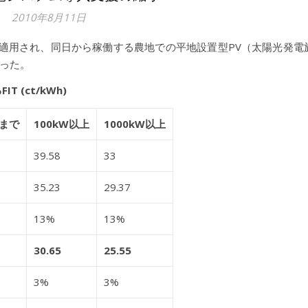
2010年8月11日
率が適用され、同日から稼働する農地での平地設置型PV（太陽光発電
った。
(ct/kWh)
Wまで
100kW以上
1000kW以上
39.58
33
35.23
29.37
13%
13%
30.65
25.55
3%
3%