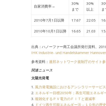
30%
30%
3
自家消費率→
まで
以上
ま
2010年7月1日以降
17.67
22.05
16
2010年10月1日以降
16.65
21.03
15
出典：ハノーファー商工会議所発行資料、2010
IHK Industrie- und Handelskammer Hannover 
参考資料：
連邦ネットワーク規制庁のサイト参
関連ニュース
太陽光発電
1.
風力発電施設におけるアンシラリーサービス
2.
エネルギー目標2050年；再生可能エネルギ
3.
複雑化するＰＶ電力のＦＩＴと逓減率
4.
ドイツ再生可能エネルギー法 – １０年の歴