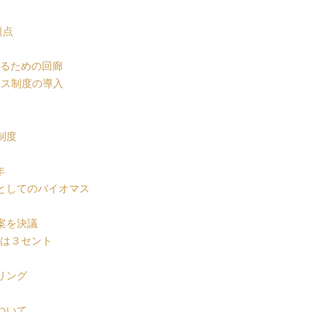
題点
るための回廊
ナス制度の導入
制度
年
としてのバイオマス
案を決議
額は３セント
リング
ついて