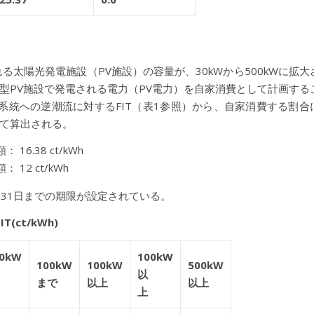
れる太陽光発電施設（PV施設）の容量が、30kWから500kWに拡大
型PV施設で発電される電力（PV電力）を自家消費として計画する
系統への逆潮流に対するFIT（表1参照）から、自家消費する割合
て算出される。
6.38 ct/kWh
12 ct/kWh
2月31日までの期限が設定されている。
ct/kWh)
00kW
100kW
100kW
100kW
500kW
以
まで
以上
以上
上