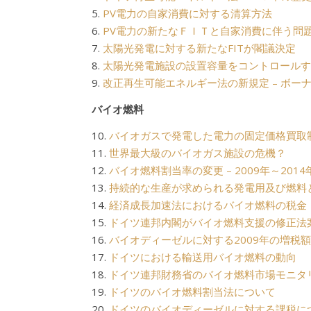
5.
PV電力の自家消費に対する清算方法
6.
PV電力の新たなＦＩＴと自家消費に伴う問
7.
太陽光発電に対する新たなFITが閣議決定
8.
太陽光発電施設の設置容量をコントロールす
9.
改正再生可能エネルギー法の新規定 – ボー
バイオ燃料
10.
バイオガスで発電した電力の固定価格買取
11.
世界最大級のバイオガス施設の危機？
12.
バイオ燃料割当率の変更 – 2009年～2014
13.
持続的な生産が求められる発電用及び燃料
14.
経済成長加速法におけるバイオ燃料の税金
15.
ドイツ連邦内閣がバイオ燃料支援の修正法
16.
バイオディーゼルに対する2009年の増税
17.
ドイツにおける輸送用バイオ燃料の動向
18.
ドイツ連邦財務省のバイオ燃料市場モニタ
19.
ドイツのバイオ燃料割当法について
20.
ドイツのバイオディーゼルに対する課税に