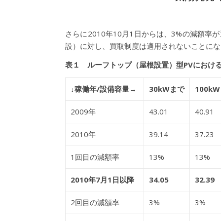
さらに2010年10月1日からは、3%の減額
設）に対し、買取制度は適用されないことにな
表１ ルーフトップ（屋根設置）型PVにおけるFIT 
↓稼働年/設備容量→
30kWまで
100k
2009年
43.01
40.91
2010年
39.14
37.23
1回目の減額率
13%
13%
2010年7月1日以降
34.05
32.39
2回目の減額率
3%
3%