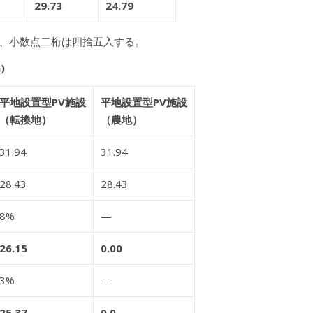
29.73
24.79
とし、小数点二桁は四捨五入する。
)
平地設置型PV施設
平地設置型PV施設
（転換地）
（農地）
31.94
31.94
28.43
28.43
8%
—
26.15
0.00
3%
—
25.37
0.0