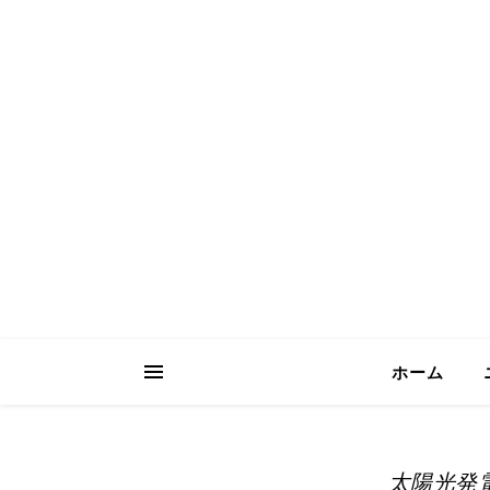
ICH Consult
Your Trusted Partner for Sustainable 
ホーム
太陽光発