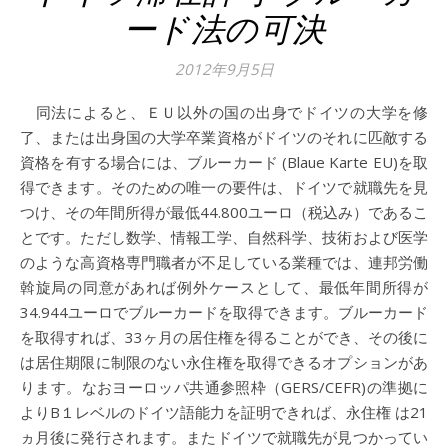
ード法の可決
2012年9月5日
同法によると、ＥＵ以外の国の出身でドイツの大学を修
了、または出身国の大学卒業資格がドイツのそれに匹敵する
資格を有する場合には、ブルーカード (Blaue Karte EU)を取
得できます。そのための唯一の要件は、ドイツで就職先を見
つけ、その年間所得が最低44.800ユーロ（税込み）であるこ
とです。ただし数学、情報工学、自然科学、技術および医学
のような高資格専門職者が不足している業種では、連邦労働
斡旋局の同意があれば例外ケースとして、最低年間所得が
34.944ユーロでブルーカードを取得できます。ブルーカード
を取得すれば、33ヶ月の居住権を得ることができ、その後に
は居住期限に制限のない永住権を取得できるオプションがあ
ります。なおヨーロッパ共通参照枠（GERS/CEFR)の準拠に
よりB１レベルのドイツ語能力を証明できれば、永住権 は21
ヵ月後に発行されます。またドイツで就職先が見つかってい