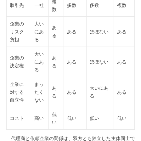
複
取引先
一社
多数
多数
複数
数
企業の
大い
あ
リスク
にあ
ある
ほぼない
ある
る
負担
る
大い
企業の
あ
にあ
ある
ほぼない
ある
決定権
る
る
企業に
まっ
あ
大いにあ
対する
たく
ある
ある
る
る
自立性
ない
低
コスト
高い
低い
低い
低い
い
代理商と依頼企業の関係は、双方とも独立した主体同士で