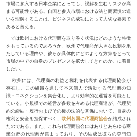
市場に参入する日本企業にとっても、誤解を生むリスクが高
まる可能性がある。自国と参入市場における法と商習慣の違
いを理解することは、ビジネスの成功にとって大切な要素で
あると言える。
では欧州における代理商を取り巻く状況はどのような特徴
をもっているのであろうか。欧州で代理商が大きな役割を果
たしている理由や、彼らが具体的にどのような方策をとって
市場の中での自身のプレゼンスを拡大してきたのか、に着目
したい。
欧州には、代理商の利益と権利を代表する代理商協会が
存在し、この組織を通して本来個人で活動する代理商の知
識・コネクションを集合化し、より効率的な運営を可能とし
ている。小規模での経営が多数を占める代理商達が、代理契
約の締結・履行およびその後の法的な関係において、自身の
権利と安全を担保すべく、
欧州各国に代理商協会
が結成され
たのである。また、これら代理商協会にはありとあらゆる商
業分野の代理商が集まっており、その結成は彼らの専門知