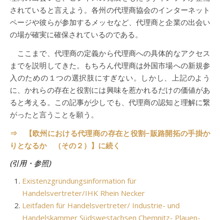
されていると言えよう。各州の代理商協会のインターネット
ページや彼らが参加するメッセなど、代理商と企業の出会い
の場が確実に確保されているのである。
ここまで、代理商の定義から代理商への具体的なアクセス
までを説明してきた。もちろん代理商は外国市場への新規参
入のための１つの選択肢にすぎない。しかし、上記のよう
に、かれらの存在と役割には興味を惹かれるだけの価値があ
ると考える。この記事が少しでも、代理商の認知と理解に繋
がったと言うことを願う。
⇒ 【欧州における代理商の存在と役割−販路開拓の手掛か
りとなるか （その２）】に続く
(引用・参照)
Existenzgründungsinformation für
Handelsvertreter/IHK Rhein Necker
Leitfaden für Handelsvertreter/ Industrie- und
Handelskammer Südswestachsen Chemnitz- Plauen-