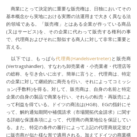
商業にとって決定的に重要な販売権は、日独においてその
基本概念から実地における実際の法運用まで大きく異なる法
的領域である。「販売権」とはある企業が作っている商品
(又はサービス)を、その企業に代わって販売する権利の事
で、代理商およびそれに類似する商人に対して非常に重要と
言える。
以下では、もっぱら
代理商(Handelsvertreter)
と販売商
(Vertragshändler)、すなわち卸売業者・小売業者・代理店等
の総称、を引き合いに出す。簡単に言うと、代理商は、特定
の企業に対して継続的に商売を行い、それによってコミッシ
ョン(手数料)を得る。対して、販売商は、自身の名前と特定
企業の自身の製品で商業を行い、それらの転売・再販売によ
って利益を得ている。ドイツの商法は(HGB)、EGの指針にそ
って、解約通知期間や補償請求（市場開拓代金請求）に関す
る詳細な保護条項によって、代理商の商業地位を保証してい
る。また、特定の条件の履行によって上記の代理商規定並び
に販売商が似た様な形で適用される。加えてドイツの商業構