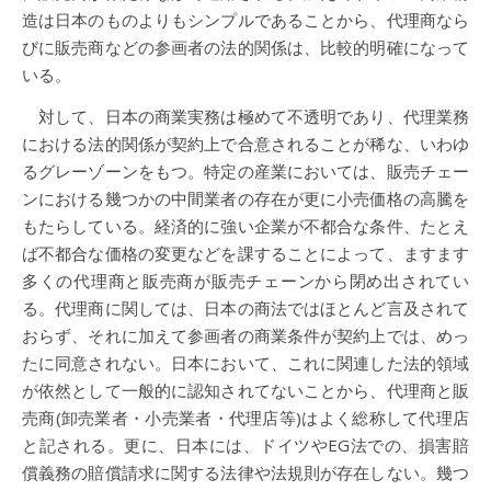
造は日本のものよりもシンプルであることから、代理商なら
びに販売商などの参画者の法的関係は、比較的明確になって
いる。
対して、日本の商業実務は極めて不透明であり、代理業務
における法的関係が契約上で合意されることが稀な、いわゆ
るグレーゾーンをもつ。特定の産業においては、販売チェー
ンにおける幾つかの中間業者の存在が更に小売価格の高騰を
もたらしている。経済的に強い企業が不都合な条件、たとえ
ば不都合な価格の変更などを課することによって、ますます
多くの代理商と販売商が販売チェーンから閉め出されてい
る。代理商に関しては、日本の商法ではほとんど言及されて
おらず、それに加えて参画者の商業条件が契約上では、めっ
たに同意されない。日本において、これに関連した法的領域
が依然として一般的に認知されてないことから、代理商と販
売商(卸売業者・小売業者・代理店等)はよく総称して代理店
と記される。更に、日本には、ドイツやEG法での、損害賠
償義務の賠償請求に関する法律や法規則が存在しない。幾つ