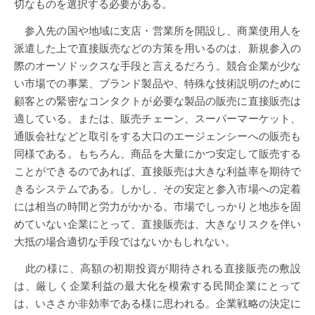
切なものを選択する必要がある。
参入先の国や地域に支店・営業所を開設し、商業使用人を
派遣した上で直接販売などの方策を用いるのは、新規参入の
際のオーソドックスな手段と言えるだろう。競合企業が少な
い市場での事業、ブランド製品や、特殊な技術説明のために
顧客との緊密なコンタクトが必要な製品の販売に直接販売は
適している。または、販売チェーン、スーパーマーケット、
通販会社などと取引をする大口のエージェンシーへの販売も
同様である。もちろん、商品を大量にかつ安定して販売する
ことができるのであれば、直接販売は大きな利益率を期待で
きるシステムである。しかし、その安定と参入市場への定着
には相当の時間と労力がかかる。市場でしっかりと地歩を固
めていない企業にとって、直接販売は、大きなリスクを伴い
大抵の場合適切な手段ではないかもしれない。
此の様に、高額の初期投資が期待される直接販売の敷設
は、厳しく企業利益の最大化を模索する民間企業にとって
は、いささか非効率である様に思われる。企業戦略の決定に