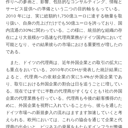
作りへの参画と、影響、包括的なコンサルティング、情報と
サービス提供への準備という二つの目的軸をもっている。
2010 年には、実に総額約1,750億ユーロに達する物量を取
り扱い、自身の売上げだけでも50億ユーロを誇っており、国
内流通の30%に関わっている。この様に、統括的な組織の存
在により大規模かつ迅速な代理商業務がドイツ国内において
可能となり、その結果彼らの市場における重要性が増したの
である。
また、ドイツの代理商は、近年外国企業との取引の拡大に
も重点をおいている。2010年のCDHが発表した統計結果に
よると、代理商への依頼企業の実に5.4%が外国企業であ
り、取引における外国企業の割合は日を追うごとに増してい
る。現在ではすでに半数の代理商がすくなくとも1社の外国
企業の代理業務を行っている。代理商も今後の顧客獲得のた
めに、外国企業を視野に入れていることから、彼らを通した
ドイツ市場への新規参入の流れはますます加速していくと考
えられる。欧州においては、これらの協会を通じて企業と代
理商の出会いと、ビジネスの発展をもたらすインフラが整備