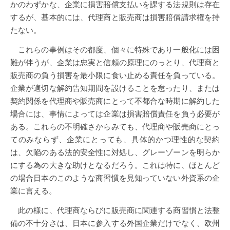
かのわずかな、企業に損害賠償支払いを課する法規則は存在
するが、基本的には、代理商と販売商は損害賠償請求権を持
たない。
これらの事例はその都度、個々に特殊であり一般化には困
難が伴うが、企業は忠実と信頼の原理にのっとり、代理商と
販売商の負う損害を最小限に食い止める責任を負っている。
企業が適切な解約告知期間を設けることを怠ったり、または
契約関係を代理商や販売商にとって不都合な時期に解約した
場合には、事情によっては企業は損害賠償責任を負う必要が
ある。これらの不明確さからみても、代理商や販売商にとっ
てのみならず、企業にとっても、具体的かつ理性的な契約
は、欠陥のある法的安全性に対処し、グレーゾーンを明らか
にする為の大きな助けとなるだろう。これは特に、ほとんど
の場合日本のこのような商習慣を見知っていない外資系の企
業に言える。
此の様に、代理商ならびに販売商に関連する商習慣と法整
備の不十分さは、日本に参入する外国企業だけでなく、欧州