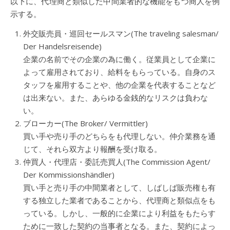
以下に、代理商と類似した中間業者的な機能をもつ商人を例
示する。
外交販売員・巡回セールスマン(The traveling salesman/
Der Handelsreisende)
企業の名前でその企業の為に働く。従業員として企業に
よって雇用されており、給料をもらっている。自身のス
タッフを雇用することや、他の企業を代表することなど
は出来ない。また、あらゆる金銭的なリスクは負わな
い。
ブローカー(The Broker/ Vermittler)
買い手や売り手のどちらをも代理しない。仲介業務を通
じて、それら双方より報酬を受け取る。
仲買人・代理店・委託売買人(The Commission Agent/
Der Kommissionshändler)
買い手と売り手の中間業者として、しばしば販売権も有
する独立した業者であることから、代理商と類似点をも
っている。しかし、一般的に企業により利益をもたらす
ために一致した契約の当事者となる。また、契約によっ