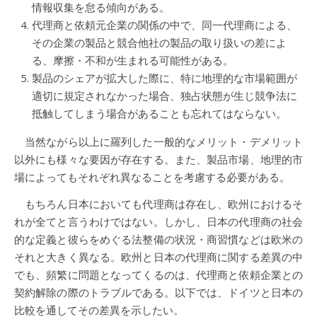
情報収集を怠る傾向がある。
代理商と依頼元企業の関係の中で、同一代理商による、
その企業の製品と競合他社の製品の取り扱いの差によ
る、摩擦・不和が生まれる可能性がある。
製品のシェアが拡大した際に、特に地理的な市場範囲が
適切に規定されなかった場合、独占状態が生じ競争法に
抵触してしまう場合があることも忘れてはならない。
当然ながら以上に羅列した一般的なメリット・デメリット
以外にも様々な要因が存在する。また、製品市場、地理的市
場によってもそれぞれ異なることを考慮する必要がある。
もちろん日本においても代理商は存在し、欧州におけるそ
れが全てと言うわけではない。しかし、日本の代理商の社会
的な定義と彼らをめぐる法整備の状況・商習慣などは欧米の
それと大きく異なる。欧州と日本の代理商に関する差異の中
でも、頻繁に問題となってくるのは、代理商と依頼企業との
契約解除の際のトラブルである。以下では、ドイツと日本の
比較を通してその差異を示したい。