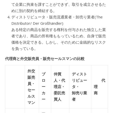
て企業に拘束を課すことができず、取引を成立させるた
めに別の契約を締結する。
ディストリビュータ・販売流通業者・卸売り業者(The
Distributor/ Der Großhändler)
ある特定の商品を販売する権利を付与された独立した業
者であり、商品の所有権ももっているため、自身で販売
価格を決定できる。しかし、そのために金銭的なリスク
を負っている。
代理商と外交販売員・販売セールスマンの比較
外交
ブ
仲買
ディスト
販売
ロ
人・代
リビュー
代
員・
ー
理店・
タ・
理
セー
カ
委託売
卸売り業
商
ルス
ー
買人
者
マン