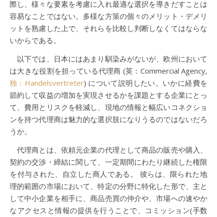
際し、様々な要素を考慮に入れ最適な選択を導きだすことは
容易なことではない。多様な方策の個々のメリット・デメリ
ットを熟慮した上で、それらを比較し判断しなくてはならな
いからである。
以下では、日本にはあまり馴染みがないが、欧州において
は大きな役割を担っている代理商 (英：Commercial Agency,
独：Handelsvertreter
) について説明したい。いかに経費を
節約して収益の増加を実現させるかを課題とする企業にとっ
て、費用とリスクを軽減し、現地の情報と幅広いコネクショ
ンを持つ代理商は魅力的な選択肢になりうるのではないだろ
うか。
代理商とは、依頼元企業の代理として商品の販売や購入、
契約の交渉・締結に関して、一定期間にわたり継続した権限
を付与された、自立した商人である。 彼らは、限られた地
理的範囲の市場において、特定の分野に特化した形で、主と
して中小企業を相手に、商品売買の仲介や、市場への速やか
なアクセスと情報の提供を行うことで、コミッション(手数