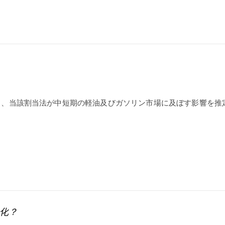
し、当該割当法が中短期の軽油及びガソリン市場に及ぼす影響を推
化？